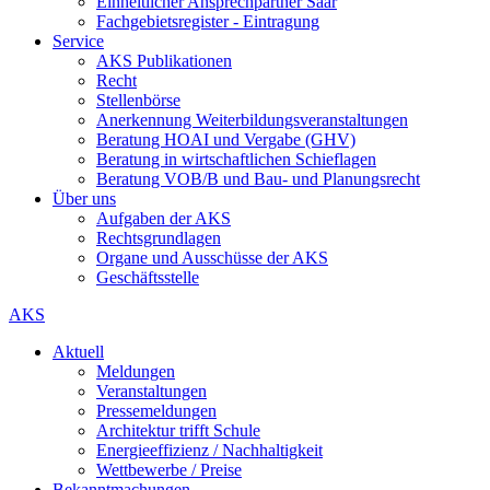
Einheitlicher Ansprechpartner Saar
Fachgebietsregister - Eintragung
Service
AKS Publikationen
Recht
Stellenbörse
Anerkennung Weiterbildungsveranstaltungen
Beratung HOAI und Vergabe (GHV)
Beratung in wirtschaftlichen Schieflagen
Beratung VOB/B und Bau- und Planungsrecht
Über uns
Aufgaben der AKS
Rechtsgrundlagen
Organe und Ausschüsse der AKS
Geschäftsstelle
AKS
Aktuell
Meldungen
Veranstaltungen
Pressemeldungen
Architektur trifft Schule
Energieeffizienz / Nachhaltigkeit
Wettbewerbe / Preise
Bekanntmachungen