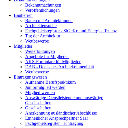
Bekanntmachungen
Veröffentlichungen
Bauherren
Bauen mit Architekt:innen
Architektensuche
Fachgebietsregister - SiGeKo und Energieeffizienz
Tag der Architektur
Wettbewerbe
Mitglieder
Weiterbildungen
Angebote für Mitglieder
AKS-Formulare für Mitglieder
DAB - Deutsches Architekt:innenblatt
Wettbewerbe
Eintragungswesen
Aufnahme Berufspraktikum
Juniormitglied werden
Mitglied werden
Auswärtige Dienstleistende und auswärtige
Gesellschaften
Gesellschaften
Anerkennung ausländischer Abschlüsse
Einheitlicher Ansprechpartner Saar
Fachgebietsregister - Eintragung