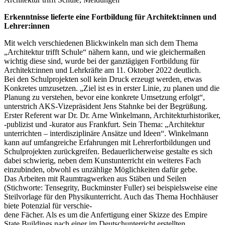
Erkenntnisse lieferte eine Fortbildung für Architekt:innen und
Lehrer:innen
Mit welch verschiedenen Blickwinkeln man sich dem Thema
„Architektur trifft Schule“ nähern kann, und wie gleichermaßen
wichtig diese sind, wurde bei der ganztägigen Fortbildung für
Architekt:innen und Lehrkräfte am 11. Oktober 2022 deutlich.
Bei den Schulprojekten soll kein Druck erzeugt werden, etwas
Konkretes umzusetzen. „Ziel ist es in erster Linie, zu planen und die
Planung zu verstehen, bevor eine konkrete Umsetzung erfolgt“,
unterstrich AKS-Vizepräsident Jens Stahnke bei der Begrüßung.
Erster Referent war Dr. Dr. Arne Winkelmann, Architekturhistoriker,
-publizist und -kurator aus Frankfurt. Sein Thema: „Architektur
unterrichten – interdisziplinäre Ansätze und Ideen“. Winkelmann
kann auf umfangreiche Erfahrungen mit Lehrerfortbildungen und
Schulprojekten zurückgreifen. Bedauerlicherweise gestalte es sich
dabei schwierig, neben dem Kunstunterricht ein weiteres Fach
einzubinden, obwohl es unzählige Möglichkeiten dafür gebe.
Das Arbeiten mit Raumtragwerken aus Stäben und Seilen
(Stichworte: Tensegrity, Buckminster Fuller) sei beispielsweise eine
Steilvorlage für den Physikunterricht. Auch das Thema Hochhäuser
biete Potenzial für verschie-
dene Fächer. Als es um die Anfertigung einer Skizze des Empire
State Buildings nach einer im Deutschunterricht erstellten