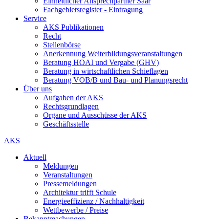
Einheitlicher Ansprechpartner Saar
Fachgebietsregister - Eintragung
Service
AKS Publikationen
Recht
Stellenbörse
Anerkennung Weiterbildungsveranstaltungen
Beratung HOAI und Vergabe (GHV)
Beratung in wirtschaftlichen Schieflagen
Beratung VOB/B und Bau- und Planungsrecht
Über uns
Aufgaben der AKS
Rechtsgrundlagen
Organe und Ausschüsse der AKS
Geschäftsstelle
AKS
Aktuell
Meldungen
Veranstaltungen
Pressemeldungen
Architektur trifft Schule
Energieeffizienz / Nachhaltigkeit
Wettbewerbe / Preise
Bekanntmachungen