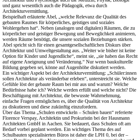
und ganz wesentlich auch die Pädagogik, etwa durch
Architekturvermittlung.
Beispielhaft erläuterte Abel, „welche Relevanz die Qualität des
gebauten Raumes für körperliches, geistiges und soziales
Wohlergehen hat“. Neben (analogen und digitalen) Räumen, die zu
körperlicher und geistiger Bewegung und Beweglichkeit animieren,
werden Räume benötigt, die unsere sozialen Beziehungen stärken.
Abel spricht sich für einen gesamtgesellschaftlichen Diskurs über
Architektur und Umweltgestaltung aus. „Weiter wie bisher ist keine
Option für Kinder und Jugendliche“, meint sie, „sie haben das Recht
auf eigene Aneignung und Veränderung.“ Nur wenn baukulturelle
Bildung gegeben sei, könne auf Augenhöhe diskutiert werden.
Ein wichtiger Aspekt bei der Architekturvermittlung: „Schüler:innen
sollen Architektur als veränderbar erleben“, unterstreicht sie. Welche
Gefühle löst der gebaute Raum bei mir aus und warum? Welche
Bedürfnisse habe ich? Welche werden erfüllt und welche nicht? Die
Beschäftigung mit Architektur, die bewusste Wahrnehmung,
einfache Fragen ermöglichen es, über die Qualität von Architektur
zu diskutieren und diese zukünftig einzufordern.
Über das Thema „Schulen entwickeln – Schulen bauen“ referierte
Florence Verspay, Architektin und Prokuristin bei der Hausmann
Architekten GmbH in Aachen. Sie bedauert, dass Schulen oft am
Bedarf vorbei geplant werden. Ein wichtiges Thema des auf
Schulbauten spezialisierten Büros ist daher die LPH 0, bei der –