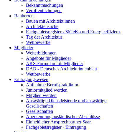
Bekanntmachungen
Veröffentlichungen
Bauherren
Bauen mit Architekt:innen
Architektensuche
Fachgebietsregister - SiGeKo und Energieeffizienz
Tag der Architektur
Wettbewerbe
Mitglieder
Weiterbildungen
Angebote für Mitglieder
AKS-Formulare für Mitglieder
DAB - Deutsches Architekt:innenblatt
Wettbewerbe
Eintragungswesen
Aufnahme Berufspraktikum
Juniormitglied werden
Mitglied werden
Auswärtige Dienstleistende und auswärtige
Gesellschaften
Gesellschaften
Anerkennung ausländischer Abschlüsse
Einheitlicher Ansprechpartner Saar
Fachgebietsregister - Eintragung