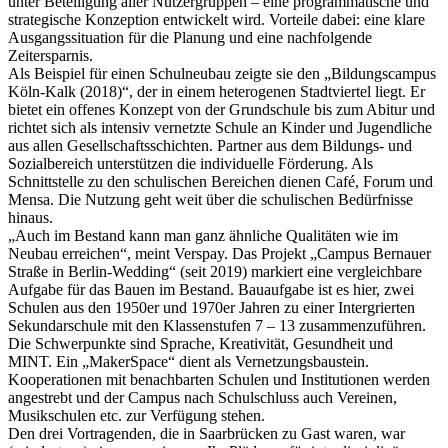
unter Beteiligung aller Nutzergruppen – eine programmatische und
strategische Konzeption entwickelt wird. Vorteile dabei: eine klare
Ausgangssituation für die Planung und eine nachfolgende
Zeitersparnis.
Als Beispiel für einen Schulneubau zeigte sie den „Bildungscampus
Köln-Kalk (2018)“, der in einem heterogenen Stadtviertel liegt. Er
bietet ein offenes Konzept von der Grundschule bis zum Abitur und
richtet sich als intensiv vernetzte Schule an Kinder und Jugendliche
aus allen Gesellschaftsschichten. Partner aus dem Bildungs- und
Sozialbereich unterstützen die individuelle Förderung. Als
Schnittstelle zu den schulischen Bereichen dienen Café, Forum und
Mensa. Die Nutzung geht weit über die schulischen Bedürfnisse
hinaus.
„Auch im Bestand kann man ganz ähnliche Qualitäten wie im
Neubau erreichen“, meint Verspay. Das Projekt „Campus Bernauer
Straße in Berlin-Wedding“ (seit 2019) markiert eine vergleichbare
Aufgabe für das Bauen im Bestand. Bauaufgabe ist es hier, zwei
Schulen aus den 1950er und 1970er Jahren zu einer Intergrierten
Sekundarschule mit den Klassenstufen 7 – 13 zusammenzuführen.
Die Schwerpunkte sind Sprache, Kreativität, Gesundheit und
MINT. Ein „MakerSpace“ dient als Vernetzungsbaustein.
Kooperationen mit benachbarten Schulen und Institutionen werden
angestrebt und der Campus nach Schulschluss auch Vereinen,
Musikschulen etc. zur Verfügung stehen.
Den drei Vortragenden, die in Saarbrücken zu Gast waren, war