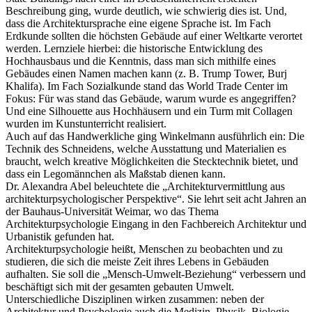
Beschreibung ging, wurde deutlich, wie schwierig dies ist. Und,
dass die Architektursprache eine eigene Sprache ist. Im Fach
Erdkunde sollten die höchsten Gebäude auf einer Weltkarte verortet
werden. Lernziele hierbei: die historische Entwicklung des
Hochhausbaus und die Kenntnis, dass man sich mithilfe eines
Gebäudes einen Namen machen kann (z. B. Trump Tower, Burj
Khalifa). Im Fach Sozialkunde stand das World Trade Center im
Fokus: Für was stand das Gebäude, warum wurde es angegriffen?
Und eine Silhouette aus Hochhäusern und ein Turm mit Collagen
wurden im Kunstunterricht realisiert.
Auch auf das Handwerkliche ging Winkelmann ausführlich ein: Die
Technik des Schneidens, welche Ausstattung und Materialien es
braucht, welch kreative Möglichkeiten die Stecktechnik bietet, und
dass ein Legomännchen als Maßstab dienen kann.
Dr. Alexandra Abel beleuchtete die „Architekturvermittlung aus
architekturpsychologischer Perspektive“. Sie lehrt seit acht Jahren an
der Bauhaus-Universität Weimar, wo das Thema
Architekturpsychologie Eingang in den Fachbereich Architektur und
Urbanistik gefunden hat.
Architekturpsychologie heißt, Menschen zu beobachten und zu
studieren, die sich die meiste Zeit ihres Lebens in Gebäuden
aufhalten. Sie soll die „Mensch-Umwelt-Beziehung“ verbessern und
beschäftigt sich mit der gesamten gebauten Umwelt.
Unterschiedliche Disziplinen wirken zusammen: neben der
Architektur und Psychologie auch die Medizin, Physik, Biologie