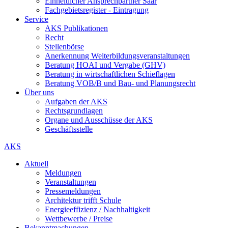
Einheitlicher Ansprechpartner Saar
Fachgebietsregister - Eintragung
Service
AKS Publikationen
Recht
Stellenbörse
Anerkennung Weiterbildungsveranstaltungen
Beratung HOAI und Vergabe (GHV)
Beratung in wirtschaftlichen Schieflagen
Beratung VOB/B und Bau- und Planungsrecht
Über uns
Aufgaben der AKS
Rechtsgrundlagen
Organe und Ausschüsse der AKS
Geschäftsstelle
AKS
Aktuell
Meldungen
Veranstaltungen
Pressemeldungen
Architektur trifft Schule
Energieeffizienz / Nachhaltigkeit
Wettbewerbe / Preise
Bekanntmachungen