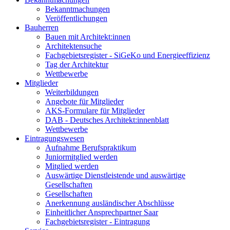
Bekanntmachungen
Veröffentlichungen
Bauherren
Bauen mit Architekt:innen
Architektensuche
Fachgebietsregister - SiGeKo und Energieeffizienz
Tag der Architektur
Wettbewerbe
Mitglieder
Weiterbildungen
Angebote für Mitglieder
AKS-Formulare für Mitglieder
DAB - Deutsches Architekt:innenblatt
Wettbewerbe
Eintragungswesen
Aufnahme Berufspraktikum
Juniormitglied werden
Mitglied werden
Auswärtige Dienstleistende und auswärtige
Gesellschaften
Gesellschaften
Anerkennung ausländischer Abschlüsse
Einheitlicher Ansprechpartner Saar
Fachgebietsregister - Eintragung