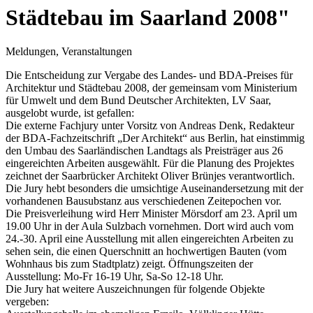
Städtebau im Saarland 2008"
Meldungen, Veranstaltungen
Die Entscheidung zur Vergabe des Landes- und BDA-Preises für
Architektur und Städtebau 2008, der gemeinsam vom Ministerium
für Umwelt und dem Bund Deutscher Architekten, LV Saar,
ausgelobt wurde, ist gefallen:
Die externe Fachjury unter Vorsitz von Andreas Denk, Redakteur
der BDA-Fachzeitschrift „Der Architekt“ aus Berlin, hat einstimmig
den Umbau des Saarländischen Landtags als Preisträger aus 26
eingereichten Arbeiten ausgewählt. Für die Planung des Projektes
zeichnet der Saarbrücker Architekt Oliver Brünjes verantwortlich.
Die Jury hebt besonders die umsichtige Auseinandersetzung mit der
vorhandenen Bausubstanz aus verschiedenen Zeitepochen vor.
Die Preisverleihung wird Herr Minister Mörsdorf am 23. April um
19.00 Uhr in der Aula Sulzbach vornehmen. Dort wird auch vom
24.-30. April eine Ausstellung mit allen eingereichten Arbeiten zu
sehen sein, die einen Querschnitt an hochwertigen Bauten (vom
Wohnhaus bis zum Stadtplatz) zeigt. Öffnungszeiten der
Ausstellung: Mo-Fr 16-19 Uhr, Sa-So 12-18 Uhr.
Die Jury hat weitere Auszeichnungen für folgende Objekte
vergeben: