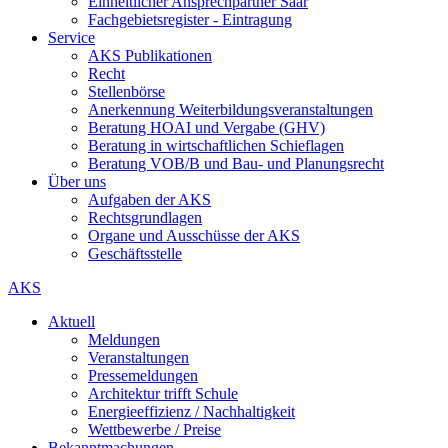
Einheitlicher Ansprechpartner Saar
Fachgebietsregister - Eintragung
Service
AKS Publikationen
Recht
Stellenbörse
Anerkennung Weiterbildungsveranstaltungen
Beratung HOAI und Vergabe (GHV)
Beratung in wirtschaftlichen Schieflagen
Beratung VOB/B und Bau- und Planungsrecht
Über uns
Aufgaben der AKS
Rechtsgrundlagen
Organe und Ausschüsse der AKS
Geschäftsstelle
AKS
Aktuell
Meldungen
Veranstaltungen
Pressemeldungen
Architektur trifft Schule
Energieeffizienz / Nachhaltigkeit
Wettbewerbe / Preise
Bekanntmachungen