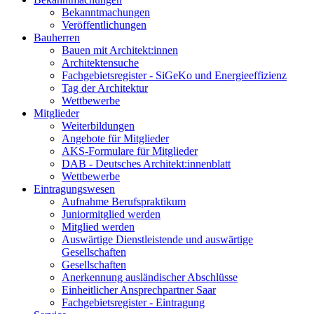
Bekanntmachungen
Veröffentlichungen
Bauherren
Bauen mit Architekt:innen
Architektensuche
Fachgebietsregister - SiGeKo und Energieeffizienz
Tag der Architektur
Wettbewerbe
Mitglieder
Weiterbildungen
Angebote für Mitglieder
AKS-Formulare für Mitglieder
DAB - Deutsches Architekt:innenblatt
Wettbewerbe
Eintragungswesen
Aufnahme Berufspraktikum
Juniormitglied werden
Mitglied werden
Auswärtige Dienstleistende und auswärtige
Gesellschaften
Gesellschaften
Anerkennung ausländischer Abschlüsse
Einheitlicher Ansprechpartner Saar
Fachgebietsregister - Eintragung