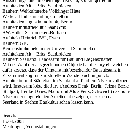
Ausstellungshalle im ehemaligen Erzsilo, Völklinger Hütte
Architekten Alt + Britz, Saarbrücken
Bauherr: Weltkulturerbe Völklinger Hütte
Werkstatt Industriekultur, Göttelborn
Architekten augustinundfrank, Berlin
Bauherr Industriekultur Saar GmbH
AW-Hallen Saarbrücken-Burbach
Architekt Heinrich Böll, Essen
Bauherr: GIU
Bereichsbibliothek an der Universität Saarbrücken
Architekten Alt + Britz, Saarbrücken
Bauherr: Saarland, Landesamt für Bau und Liegenschaften
Mit der Wahl der ausgezeichneten Objekte hat die Jury ein Zeichen
dafür gesetzt, dass der Umgang mit bestehender Bausubstanz in
Zusammenhang mit strukturellem Wandel auch in puncto
Architektur und Städtebau im Saarland auf hohem Niveau vollzogen
wird. Insgesamt lobte die Jury (Andreas Denk, Berlin, Jelena Bozic,
Stuttgart, Heribert Gies, Mainz und Alois Peitz, Schweich) das hohe
Niveau der eingereichten Arbeiten, die zeigen, dass sich das
Saarland in Sachen Baukultur sehen lassen kann.
Search:
15.04.2008
Meldungen, Veranstaltungen