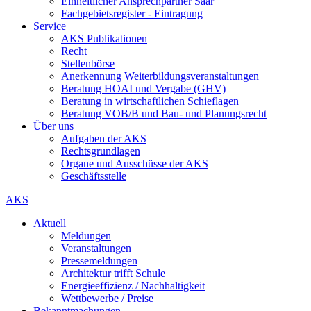
Einheitlicher Ansprechpartner Saar
Fachgebietsregister - Eintragung
Service
AKS Publikationen
Recht
Stellenbörse
Anerkennung Weiterbildungsveranstaltungen
Beratung HOAI und Vergabe (GHV)
Beratung in wirtschaftlichen Schieflagen
Beratung VOB/B und Bau- und Planungsrecht
Über uns
Aufgaben der AKS
Rechtsgrundlagen
Organe und Ausschüsse der AKS
Geschäftsstelle
AKS
Aktuell
Meldungen
Veranstaltungen
Pressemeldungen
Architektur trifft Schule
Energieeffizienz / Nachhaltigkeit
Wettbewerbe / Preise
Bekanntmachungen