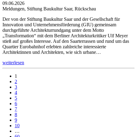
09.06.2026
Meldungen, Stiftung Baukultur Saar, Rückschau
Der von der Stiftung Baukultur Saar und der Gesellschaft für
Innovation und Unternehmensförderung (GIU) gemeinsam
durchgeführte Architekturrundgang unter dem Motto
„Transformation“ mit dem Berliner Architekturkritiker Ulf Meyer
stieß auf großes Interesse. Auf den Saarterrassen und rund um das
Quartier Eurobahnhof erlebten zahlreiche interessierte
Architektinnen und Architekten, wie sich urbane…
weiterlesen
1
2
3
4
5
6
7
8
9
10
…
60