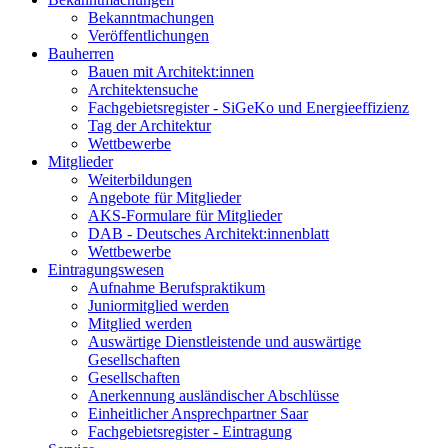
Bekanntmachungen
Veröffentlichungen
Bauherren
Bauen mit Architekt:innen
Architektensuche
Fachgebietsregister - SiGeKo und Energieeffizienz
Tag der Architektur
Wettbewerbe
Mitglieder
Weiterbildungen
Angebote für Mitglieder
AKS-Formulare für Mitglieder
DAB - Deutsches Architekt:innenblatt
Wettbewerbe
Eintragungswesen
Aufnahme Berufspraktikum
Juniormitglied werden
Mitglied werden
Auswärtige Dienstleistende und auswärtige
Gesellschaften
Gesellschaften
Anerkennung ausländischer Abschlüsse
Einheitlicher Ansprechpartner Saar
Fachgebietsregister - Eintragung