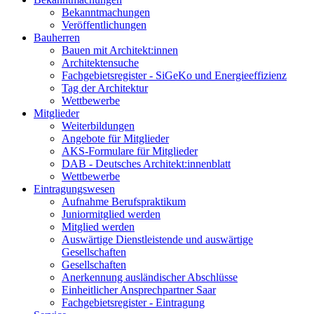
Bekanntmachungen
Veröffentlichungen
Bauherren
Bauen mit Architekt:innen
Architektensuche
Fachgebietsregister - SiGeKo und Energieeffizienz
Tag der Architektur
Wettbewerbe
Mitglieder
Weiterbildungen
Angebote für Mitglieder
AKS-Formulare für Mitglieder
DAB - Deutsches Architekt:innenblatt
Wettbewerbe
Eintragungswesen
Aufnahme Berufspraktikum
Juniormitglied werden
Mitglied werden
Auswärtige Dienstleistende und auswärtige
Gesellschaften
Gesellschaften
Anerkennung ausländischer Abschlüsse
Einheitlicher Ansprechpartner Saar
Fachgebietsregister - Eintragung