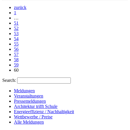
zurück
1
…
51
52
53
54
55
56
57
58
59
60
Search:
Meldungen
Veranstaltungen
Pressemeldungen
Architektur trifft Schule
Energieeffizienz / Nachhaltigkeit
Wettbewerbe / Preise
Alle Meldungen