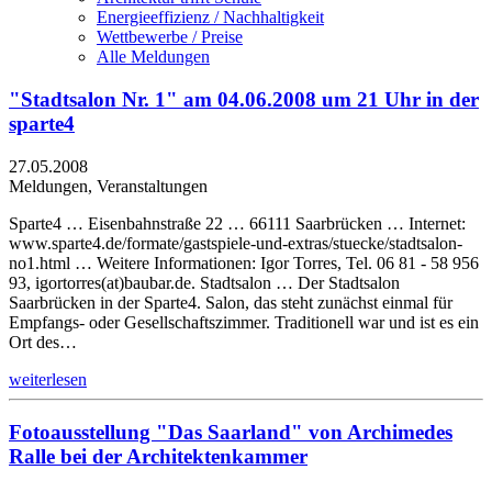
Energieeffizienz / Nachhaltigkeit
Wettbewerbe / Preise
Alle Meldungen
"Stadtsalon Nr. 1" am 04.06.2008 um 21 Uhr in der
sparte4
27.05.2008
Meldungen, Veranstaltungen
Sparte4 … Eisenbahnstraße 22 … 66111 Saarbrücken … Internet:
www.sparte4.de/formate/gastspiele-und-extras/stuecke/stadtsalon-
no1.html … Weitere Informationen: Igor Torres, Tel. 06 81 - 58 956
93, igortorres(at)baubar.de. Stadtsalon … Der Stadtsalon
Saarbrücken in der Sparte4. Salon, das steht zunächst einmal für
Empfangs- oder Gesellschaftszimmer. Traditionell war und ist es ein
Ort des…
weiterlesen
Fotoausstellung "Das Saarland" von Archimedes
Ralle bei der Architektenkammer