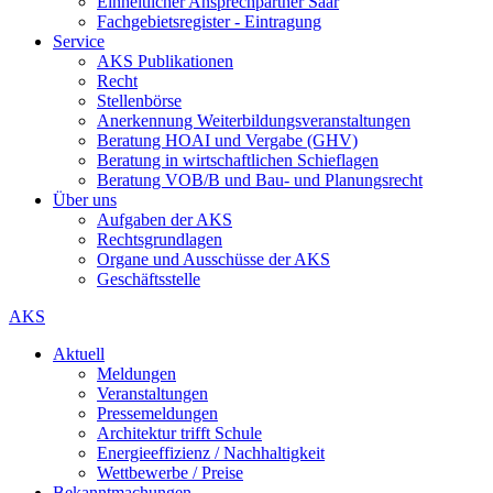
Einheitlicher Ansprechpartner Saar
Fachgebietsregister - Eintragung
Service
AKS Publikationen
Recht
Stellenbörse
Anerkennung Weiterbildungsveranstaltungen
Beratung HOAI und Vergabe (GHV)
Beratung in wirtschaftlichen Schieflagen
Beratung VOB/B und Bau- und Planungsrecht
Über uns
Aufgaben der AKS
Rechtsgrundlagen
Organe und Ausschüsse der AKS
Geschäftsstelle
AKS
Aktuell
Meldungen
Veranstaltungen
Pressemeldungen
Architektur trifft Schule
Energieeffizienz / Nachhaltigkeit
Wettbewerbe / Preise
Bekanntmachungen