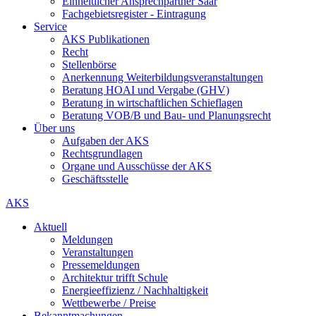
Einheitlicher Ansprechpartner Saar
Fachgebietsregister - Eintragung
Service
AKS Publikationen
Recht
Stellenbörse
Anerkennung Weiterbildungsveranstaltungen
Beratung HOAI und Vergabe (GHV)
Beratung in wirtschaftlichen Schieflagen
Beratung VOB/B und Bau- und Planungsrecht
Über uns
Aufgaben der AKS
Rechtsgrundlagen
Organe und Ausschüsse der AKS
Geschäftsstelle
AKS
Aktuell
Meldungen
Veranstaltungen
Pressemeldungen
Architektur trifft Schule
Energieeffizienz / Nachhaltigkeit
Wettbewerbe / Preise
Bekanntmachungen