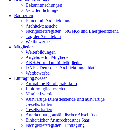
Bekanntmachungen
Veröffentlichungen
Bauherren
Bauen mit Architekt:innen
Architektensuche
Fachgebietsregister - SiGeKo und Energieeffizienz
Tag der Architektur
Wettbewerbe
Mitglieder
Weiterbildungen
Angebote für Mitglieder
AKS-Formulare für Mitglieder
DAB - Deutsches Architekt:innenblatt
Wettbewerbe
Eintragungswesen
Aufnahme Berufspraktikum
Juniormitglied werden
Mitglied werden
Auswärtige Dienstleistende und auswärtige
Gesellschaften
Gesellschaften
Anerkennung ausländischer Abschlüsse
Einheitlicher Ansprechpartner Saar
Fachgebietsregister - Eintragung