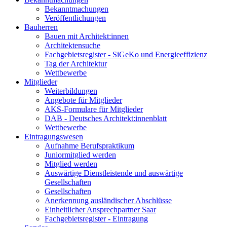
Bekanntmachungen
Veröffentlichungen
Bauherren
Bauen mit Architekt:innen
Architektensuche
Fachgebietsregister - SiGeKo und Energieeffizienz
Tag der Architektur
Wettbewerbe
Mitglieder
Weiterbildungen
Angebote für Mitglieder
AKS-Formulare für Mitglieder
DAB - Deutsches Architekt:innenblatt
Wettbewerbe
Eintragungswesen
Aufnahme Berufspraktikum
Juniormitglied werden
Mitglied werden
Auswärtige Dienstleistende und auswärtige
Gesellschaften
Gesellschaften
Anerkennung ausländischer Abschlüsse
Einheitlicher Ansprechpartner Saar
Fachgebietsregister - Eintragung