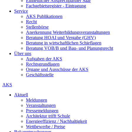
Einheitlicher Ansprechpartner Saar
Fachgebietsregister - Eintragung
Service
AKS Publikationen
Recht
Stellenbörse
Anerkennung Weiterbildungsveranstaltungen
Beratung HOAI und Vergabe (GHV)
Beratung in wirtschaftlichen Schieflagen
Beratung VOB/B und Bau- und Planungsrecht
Über uns
Aufgaben der AKS
Rechtsgrundlagen
Organe und Ausschüsse der AKS
Geschäftsstelle
AKS
Aktuell
Meldungen
Veranstaltungen
Pressemeldungen
Architektur trifft Schule
Energieeffizienz / Nachhaltigkeit
Wettbewerbe / Preise
Bekanntmachungen