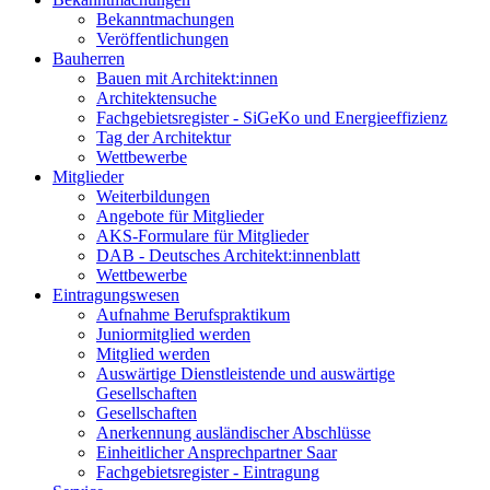
Bekanntmachungen
Veröffentlichungen
Bauherren
Bauen mit Architekt:innen
Architektensuche
Fachgebietsregister - SiGeKo und Energieeffizienz
Tag der Architektur
Wettbewerbe
Mitglieder
Weiterbildungen
Angebote für Mitglieder
AKS-Formulare für Mitglieder
DAB - Deutsches Architekt:innenblatt
Wettbewerbe
Eintragungswesen
Aufnahme Berufspraktikum
Juniormitglied werden
Mitglied werden
Auswärtige Dienstleistende und auswärtige
Gesellschaften
Gesellschaften
Anerkennung ausländischer Abschlüsse
Einheitlicher Ansprechpartner Saar
Fachgebietsregister - Eintragung