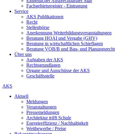
Einheitlicher Ansprechpartner Saar
Fachgebietsregister - Eintragung
Service
AKS Publikationen
Recht
Stellenbörse
Anerkennung Weiterbildungsveranstaltungen
Beratung HOAI und Vergabe (GHV)
Beratung in wirtschaftlichen Schieflagen
Beratung VOB/B und Bau- und Planungsrecht
Über uns
Aufgaben der AKS
Rechtsgrundlagen
Organe und Ausschüsse der AKS
Geschäftsstelle
AKS
Aktuell
Meldungen
Veranstaltungen
Pressemeldungen
Architektur trifft Schule
Energieeffizienz / Nachhaltigkeit
Wettbewerbe / Preise
Bekanntmachungen