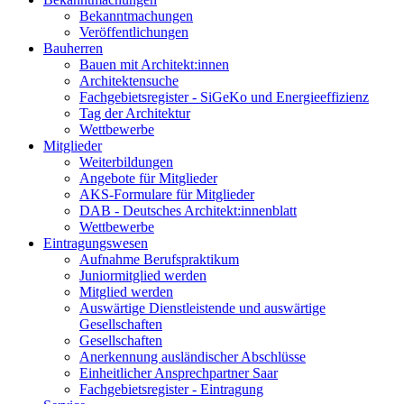
Bekanntmachungen
Veröffentlichungen
Bauherren
Bauen mit Architekt:innen
Architektensuche
Fachgebietsregister - SiGeKo und Energieeffizienz
Tag der Architektur
Wettbewerbe
Mitglieder
Weiterbildungen
Angebote für Mitglieder
AKS-Formulare für Mitglieder
DAB - Deutsches Architekt:innenblatt
Wettbewerbe
Eintragungswesen
Aufnahme Berufspraktikum
Juniormitglied werden
Mitglied werden
Auswärtige Dienstleistende und auswärtige
Gesellschaften
Gesellschaften
Anerkennung ausländischer Abschlüsse
Einheitlicher Ansprechpartner Saar
Fachgebietsregister - Eintragung