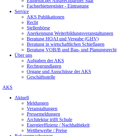
Einheitlicher Ansprechpartner Saar
Fachgebietsregister - Eintragung
Service
AKS Publikationen
Recht
Stellenbörse
Anerkennung Weiterbildungsveranstaltungen
Beratung HOAI und Vergabe (GHV)
Beratung in wirtschaftlichen Schieflagen
Beratung VOB/B und Bau- und Planungsrecht
Über uns
Aufgaben der AKS
Rechtsgrundlagen
Organe und Ausschüsse der AKS
Geschäftsstelle
AKS
Aktuell
Meldungen
Veranstaltungen
Pressemeldungen
Architektur trifft Schule
Energieeffizienz / Nachhaltigkeit
Wettbewerbe / Preise
Bekanntmachungen