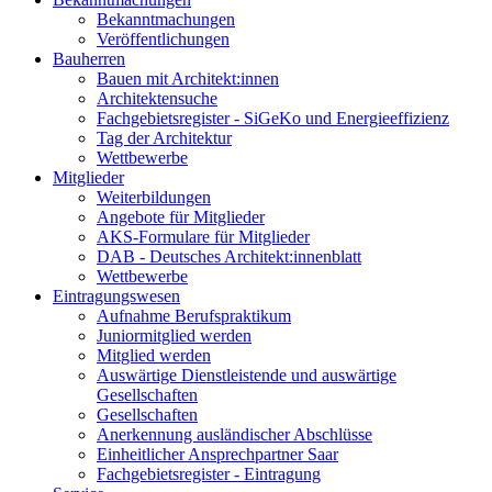
Bekanntmachungen
Veröffentlichungen
Bauherren
Bauen mit Architekt:innen
Architektensuche
Fachgebietsregister - SiGeKo und Energieeffizienz
Tag der Architektur
Wettbewerbe
Mitglieder
Weiterbildungen
Angebote für Mitglieder
AKS-Formulare für Mitglieder
DAB - Deutsches Architekt:innenblatt
Wettbewerbe
Eintragungswesen
Aufnahme Berufspraktikum
Juniormitglied werden
Mitglied werden
Auswärtige Dienstleistende und auswärtige
Gesellschaften
Gesellschaften
Anerkennung ausländischer Abschlüsse
Einheitlicher Ansprechpartner Saar
Fachgebietsregister - Eintragung