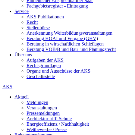
Einheitlicher Ansprechpartner Saar
Fachgebietsregister - Eintragung
Service
AKS Publikationen
Recht
Stellenbörse
Anerkennung Weiterbildungsveranstaltungen
Beratung HOAI und Vergabe (GHV)
Beratung in wirtschaftlichen Schieflagen
Beratung VOB/B und Bau- und Planungsrecht
Über uns
Aufgaben der AKS
Rechtsgrundlagen
Organe und Ausschüsse der AKS
Geschäftsstelle
AKS
Aktuell
Meldungen
Veranstaltungen
Pressemeldungen
Architektur trifft Schule
Energieeffizienz / Nachhaltigkeit
Wettbewerbe / Preise
Bekanntmachungen