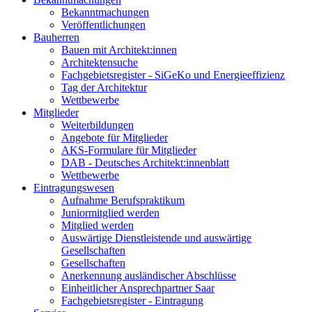
Bekanntmachungen
Veröffentlichungen
Bauherren
Bauen mit Architekt:innen
Architektensuche
Fachgebietsregister - SiGeKo und Energieeffizienz
Tag der Architektur
Wettbewerbe
Mitglieder
Weiterbildungen
Angebote für Mitglieder
AKS-Formulare für Mitglieder
DAB - Deutsches Architekt:innenblatt
Wettbewerbe
Eintragungswesen
Aufnahme Berufspraktikum
Juniormitglied werden
Mitglied werden
Auswärtige Dienstleistende und auswärtige
Gesellschaften
Gesellschaften
Anerkennung ausländischer Abschlüsse
Einheitlicher Ansprechpartner Saar
Fachgebietsregister - Eintragung