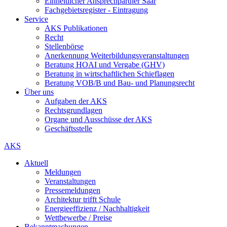
Einheitlicher Ansprechpartner Saar
Fachgebietsregister - Eintragung
Service
AKS Publikationen
Recht
Stellenbörse
Anerkennung Weiterbildungsveranstaltungen
Beratung HOAI und Vergabe (GHV)
Beratung in wirtschaftlichen Schieflagen
Beratung VOB/B und Bau- und Planungsrecht
Über uns
Aufgaben der AKS
Rechtsgrundlagen
Organe und Ausschüsse der AKS
Geschäftsstelle
AKS
Aktuell
Meldungen
Veranstaltungen
Pressemeldungen
Architektur trifft Schule
Energieeffizienz / Nachhaltigkeit
Wettbewerbe / Preise
Bekanntmachungen