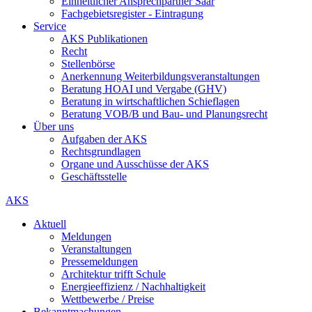
Einheitlicher Ansprechpartner Saar
Fachgebietsregister - Eintragung
Service
AKS Publikationen
Recht
Stellenbörse
Anerkennung Weiterbildungsveranstaltungen
Beratung HOAI und Vergabe (GHV)
Beratung in wirtschaftlichen Schieflagen
Beratung VOB/B und Bau- und Planungsrecht
Über uns
Aufgaben der AKS
Rechtsgrundlagen
Organe und Ausschüsse der AKS
Geschäftsstelle
AKS
Aktuell
Meldungen
Veranstaltungen
Pressemeldungen
Architektur trifft Schule
Energieeffizienz / Nachhaltigkeit
Wettbewerbe / Preise
Bekanntmachungen