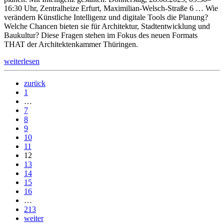
16:30 Uhr, Zentralheize Erfurt, Maximilian-Welsch-Straße 6 … Wie
verändern Künstliche Intelligenz und digitale Tools die Pla­nung?
Welche Chancen bieten sie für Architektur, Stadtentwicklung und
Baukultur? Diese Fragen stehen im Fokus des neuen Formats
THAT der Architektenkammer Thüringen.
weiterlesen
zurück
1
…
7
8
9
10
11
12
13
14
15
16
…
213
weiter