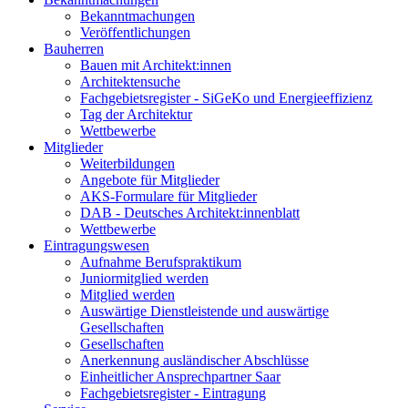
Bekanntmachungen
Veröffentlichungen
Bauherren
Bauen mit Architekt:innen
Architektensuche
Fachgebietsregister - SiGeKo und Energieeffizienz
Tag der Architektur
Wettbewerbe
Mitglieder
Weiterbildungen
Angebote für Mitglieder
AKS-Formulare für Mitglieder
DAB - Deutsches Architekt:innenblatt
Wettbewerbe
Eintragungswesen
Aufnahme Berufspraktikum
Juniormitglied werden
Mitglied werden
Auswärtige Dienstleistende und auswärtige
Gesellschaften
Gesellschaften
Anerkennung ausländischer Abschlüsse
Einheitlicher Ansprechpartner Saar
Fachgebietsregister - Eintragung